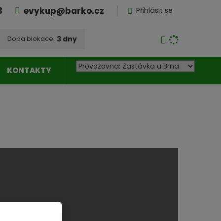
3
evykup@barko.cz
Přihlásit se
3 dny
Doba blokace:
P
Čas blokace vypršel,
KONTAKTY
odpočet a ceny budou
o
aktualizovány!
b
o
PŘEPOČÍTAT
č
k
a
n
a
k
t
e
r