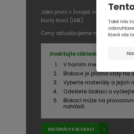
Tento
Jako první v Evropě vám nabízíme mo
burzy kovů (LME).
Také nás to
odsouhlase
Ceny aktualizujeme několikrát denně
která vás 
Na
Dodržujte základní pravidla, p
V horním menu zvolte prov
Blokace je platná vždy na 
Vyberte materiály a jejich 
Odešlete blokaci a vyčkejte
Blokaci může na provozovně
nahlásit.
MATERIÁLY K BLOKACI