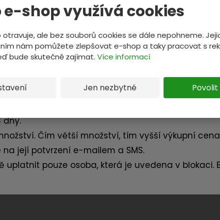
 e-shop využívá cookies
e
žnost prodat váš materiál za nejaktuálnější cenu, 
?
 otravuje, ale bez souborů cookies se dále nepohneme. Jeji
ním nám pomůžete zlepšovat e-shop a taky pracovat s re
. Blokací si rezervujete cenu, za kterou váš materiá
teď bude skutečně zajímat.
Více informací
stavení
Jen nezbytné
Povolit
o odeslání bereme blokaci jako závaznou.
ozovnu, na kterou nám materiál dodáte.
3 dny.
množství. Čím větší množství, tím vyšší výkupní cena
 na její potvrzení e-mailem a SMS.
 uplatnit pouze osoba, která je uvedena v blokaci. 