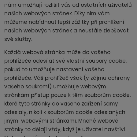
nám umožňují rozlišit vás od ostatních uživatelů
e
našich webových stránek. Díky nim vám
r
i
můžeme nabídnout lepší zážitky při prohlížení
á
našich webových stránek a neustále zlepšovat
l
své služby.
d
o
Každá webová stránka může do vašeho
v
prohlížeče odesílat své vlastní soubory cookie,
e
pokud to umožňuje nastavení vašeho
z
prohlížeče. Váš prohlížeč však (v zájmu ochrany
e
vašeho soukromí) umožňuje webovým
t
stránkám přístup pouze k těm souborům cookie,
e
které tyto stránky do vašeho zařízení samy
:
odeslaly, nikoli k souborům cookie odeslaných
jinými webovými stránkami. Mnohé webové
stránky to dělají vždy, když je uživatel navštíví.