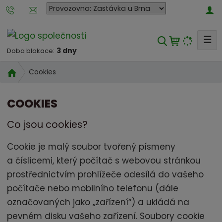
P
o
b
☰
V
o
3 dny
Doba blokace:
y
č
h
k
Ú
Cookies
l
a
v
e
o
n
COOKIES
d
a
d
n
k
a
Co jsou cookies?
í
t
t
s
e
Cookie je malý soubor tvořený písmeny
t
r
a číslicemi, který počítač s webovou stránkou
r
o
prostřednictvím prohlížeče odesílá do vašeho
a
u
n
počítače nebo mobilního telefonu (dále
m
a
označovaných jako „zařízení“) a ukládá na
a
pevném disku vašeho zařízení. Soubory cookie
t