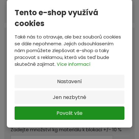
e
Tento e-shop využívá
r
i
cookies
á
l
Také nás to otravuje, ale bez souborů cookies
Máte více než 3000 kg tohoto materiálu? -
se dále nepohneme. Jejich odsouhlasením
d
více
nám pomůžete zlepšovat e-shop a taky
o
pracovat s reklamou, která vás teď bude
v
Dodáno do provozovny
Provozovna:
skutečně zajímat.
Více informací
e
Zastávka u Brna
, a blokaci na
3 dny
z
151,89 Kč
Nastavení
e
Materiál vám budeme blokovat za:
t
/ kg
Jen nezbytné
e
:
Celková cena za blokaci
151,89 Kč
Povolit vše
/ kg
Cena v ceníku:
140,00 Kč
Zadejte množství kg materiálu k blokaci +/- 10 %