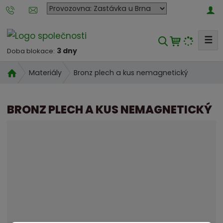
P
o
b
☰
V
o
3 dny
Doba blokace:
y
č
h
k
Ú
Bronz plech a kus nemagnetický
Materiály
l
a
v
e
o
n
d
BRONZ PLECH A KUS NEMAGNETICKÝ
a
d
n
k
a
í
t
t
s
e
t
r
r
o
a
u
n
m
a
a
t