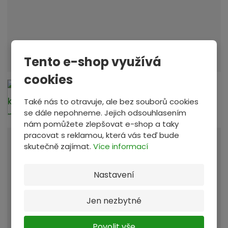
e
r
i
á
Tento e-shop využívá
l
d
cookies
o
v
Také nás to otravuje, ale bez souborů cookies
e
se dále nepohneme. Jejich odsouhlasením
z
nám pomůžete zlepšovat e-shop a taky
pracovat s reklamou, která vás teď bude
e
skutečně zajímat.
Více informací
Máte více než 5000 kg tohoto materiálu? -
t
více
e
Nastavení
:
Dodáno do provozovny
Provozovna:
Zastávka u Brna
, a blokaci na
3 dny
Jen nezbytné
28,28 Kč
Materiál vám budeme blokovat za:
Povolit vše