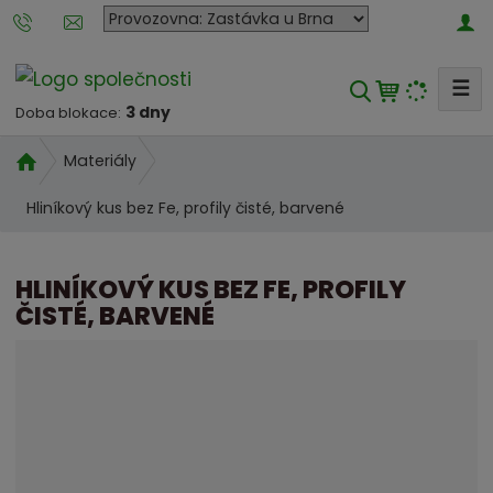
P
o
b
☰
V
o
3 dny
Doba blokace:
y
č
h
k
Ú
Materiály
l
a
v
Hliníkový kus bez Fe, profily čisté, barvené
e
o
n
d
a
d
n
k
a
HLINÍKOVÝ KUS BEZ FE, PROFILY
í
t
t
ČISTÉ, BARVENÉ
s
e
t
r
r
o
a
u
n
m
a
a
t