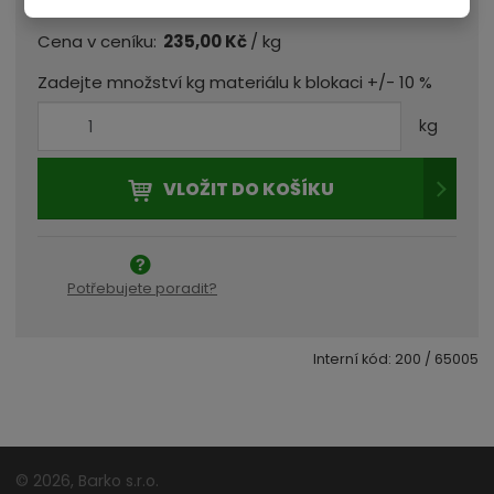
Celková cena za blokaci
247,84 Kč
/ kg
Cena v ceníku:
235,00 Kč
Zadejte množství kg materiálu k blokaci +/- 10 %
kg
VLOŽIT DO KOŠÍKU
Potřebujete poradit?
Interní kód:
200 / 65005
Čas blokace
vypršel,
© 2026, Barko s.r.o.
odpočet a