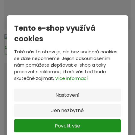
e
r
i
Tento e-shop využívá
á
l
cookies
d
o
Také nás to otravuje, ale bez souborů cookies
se dále nepohneme. Jejich odsouhlasením
v
nám pomůžete zlepšovat e-shop a taky
e
pracovat s reklamou, která vás teď bude
z
Máte více než 3000 kg tohoto materiálu? -
skutečně zajímat.
Více informací
e
více
t
Nastavení
Dodáno do provozovny
Provozovna:
e
Zastávka u Brna
, a blokaci na
3 dny
:
Jen nezbytné
Materiál vám budeme blokovat za:
247,84 Kč
/ kg
Povolit vše