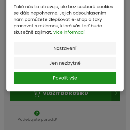
Dodáno do provozovny
Provozovna:
e
Také nás to otravuje, ale bez souborů cookies
Zastávka u Brna
, a blokaci na
3 dny
r
se dále nepohneme. Jejich odsouhlasením
nám pomůžete zlepšovat e-shop a taky
132,50 Kč
i
Materiál vám budeme blokovat za:
pracovat s reklamou, která vás teď bude
á
/ kg
skutečně zajímat.
Více informací
l
d
Celková cena za blokaci
132,50 Kč
Nastavení
o
/ kg
Cena v ceníku:
120,00 Kč
v
Jen nezbytné
e
Zadejte množství kg materiálu k blokaci +/- 10 %
z
kg
Povolit vše
e
t
e
VLOŽIT DO KOŠÍKU
:
Potřebujete poradit?