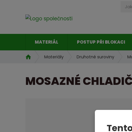
MATERIÁL
POSTUP PŘI BLOKACI
Ú
Materiály
Druhotné suroviny
M
v
o
MOSAZNÉ CHLADIČE
d
n
í
s
t
r
a
n
Tento
a