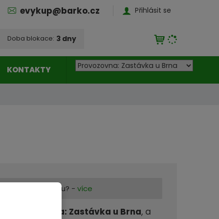
evykup@barko.cz
Přihlásit se
3 dny
Doba blokace:
P
Čas blokace vypršel,
KONTAKTY
odpočet a ceny budou
o
aktualizovány!
b
o
PŘEPOČÍTAT
č
k
a
n
a
k
t
g tohoto materiálu? -
více
e
vny
Provozovna: Zastávka u Brna
, a
r