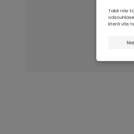
Také nás to
odsouhlase
která vás 
Na