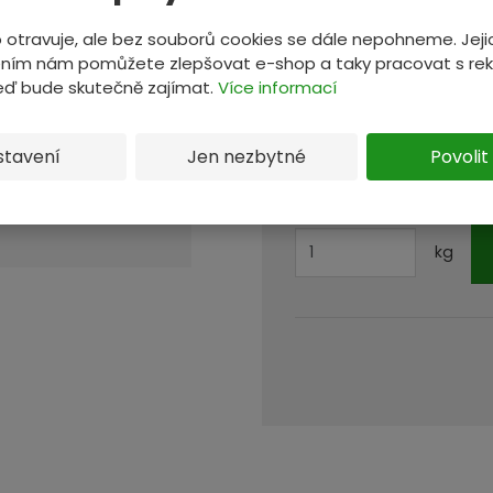
blokaci na
3 dny
e
 otravuje, ale bez souborů cookies se dále nepohneme. Jeji
?
Materiál vám budeme bl
ním nám pomůžete zlepšovat e-shop a taky pracovat s re
teď bude skutečně zajímat.
Více informací
Celková cena za bloka
Cena v ceníku:
65,00 K
stavení
Jen nezbytné
Povolit
Zadejte množství kg mate
kg