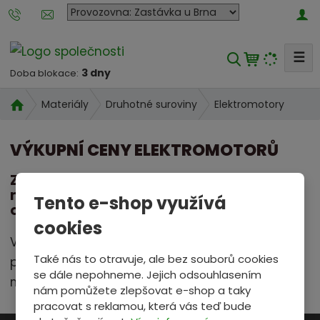
P
o
b
☰
V
o
3 dny
Doba blokace:
y
č
h
k
Ú
Elektromotory
Materiály
Druhotné suroviny
l
a
v
e
o
n
VÝKUPNÍ CENY ELEKTROMOTORŮ
d
a
d
n
k
a
Zvolte provozovnu, na kterou nám
í
t
materiál dodáte nebo zvolte eVýkup s
t
Tento e-shop využívá
s
e
odvozem.
t
cookies
r
r
Volbu provozovny nebo eVýkupu s odvozem
o
a
Také nás to otravuje, ale bez souborů cookies
provedete vpravo nahoře, v rozbalovacím
u
n
se dále nepohneme. Jejich odsouhlasením
m
menu.
a
nám pomůžete zlepšovat e-shop a taky
a
pracovat s reklamou, která vás teď bude
t