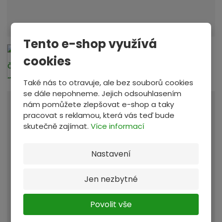
e
r
i
Tento e-shop využívá
á
cookies
l
d
Také nás to otravuje, ale bez souborů cookies
o
se dále nepohneme. Jejich odsouhlasením
v
nám pomůžete zlepšovat e-shop a taky
e
Máte více než 5000 kg tohoto materiálu? -
pracovat s reklamou, která vás teď bude
z
více
skutečně zajímat.
Více informací
e
Dodáno do provozovny
Provozovna:
t
Nastavení
Zastávka u Brna
, a blokaci na
3 dny
e
:
26,29 Kč
Jen nezbytné
Materiál vám budeme blokovat za:
/ kg
Povolit vše
Celková cena za blokaci
26,29 Kč