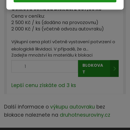
/ ks
s
s
Celková cena za blokaci
2 687,93 Kč
Cena v ceníku:
2 500 Kč / ks (dodáno na provozovnu)
2 000 Kč / ks (včetně odvozu autovraku)
Výkupní cena platí včetně vystavení potvrzení o
ekologické likvidaci. V případě, že a...
Zadejte množství ks materiálu k blokaci
BLOKOVA
T
Lepší cenu získáte od 3 ks
Další informace o
výkupu autovraku
bez
blokace naleznete na
druhotnesuroviny.cz