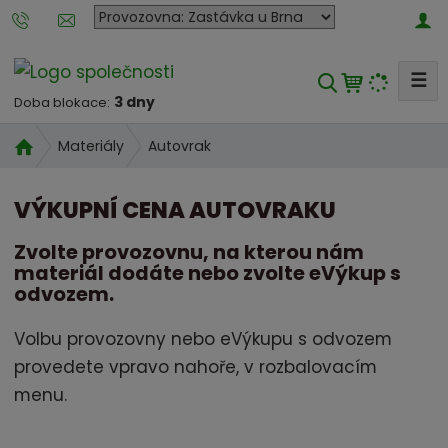
P
o
b
☰
V
o
3 dny
Doba blokace:
y
č
h
k
Ú
Autovrak
Materiály
l
a
v
e
o
n
VÝKUPNÍ CENA AUTOVRAKU
d
a
d
n
k
a
Zvolte provozovnu, na kterou nám
í
t
materiál dodáte nebo zvolte eVýkup s
t
s
e
odvozem.
t
r
r
Volbu provozovny nebo eVýkupu s odvozem
o
a
provedete vpravo nahoře, v rozbalovacím
u
n
m
menu.
a
a
t