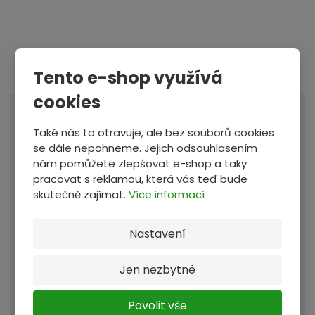
e
r
i
á
O
T
Tento e-shop využívá
1
položek
Ř
l
b
a
cookies
a
d
r
b
z
o
AUTOVRAK UCELENÝ (EKOLIKVIDACE)
á
u
Také nás to otravuje, ale bez souborů cookies
e
v
se dále nepohneme. Jejich odsouhlasením
z
l
n
e
nám pomůžete zlepšovat e-shop a taky
k
k
í
z
pracovat s reklamou, která vás teď bude
p
o
o
e
skutečně zajímat.
Více informací
r
t
v
v
o
e
ý
ý
Nastavení
d
:
v
v
u
ý
ý
Jen nezbytné
k
p
p
t
Autovrak vám budeme blokovat za:
Povolit vše
i
i
ů
2 687,93 Kč