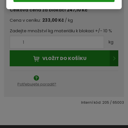
Celková cena za blokaci
247,10 Kč
/ kg
Cena v ceníku:
233,00 Kč
Zadejte množství kg materiálu k blokaci +/- 10 %
kg
VLOŽIT DO KOŠÍKU
Potřebujete poradit?
Interní kód:
205 / 65003
Čas blokace