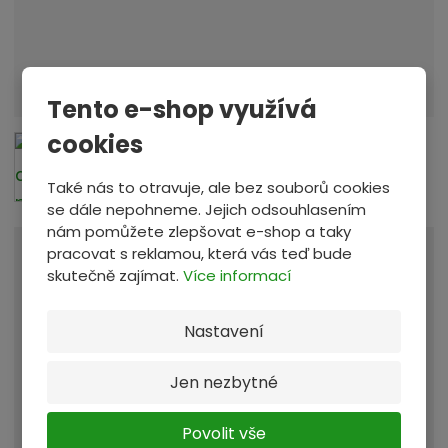
e
r
i
á
Tento e-shop využívá
l
cookies
d
o
Také nás to otravuje, ale bez souborů cookies
v
se dále nepohneme. Jejich odsouhlasením
e
nám pomůžete zlepšovat e-shop a taky
z
pracovat s reklamou, která vás teď bude
Máte více než 3000 kg tohoto materiálu? -
e
skutečně zajímat.
Více informací
více
t
e
Nastavení
Dodáno do provozovny
Provozovna:
:
Zastávka u Brna
, a blokaci na
3 dny
Jen nezbytné
247,10 Kč
Materiál vám budeme blokovat za:
Povolit vše
/ kg