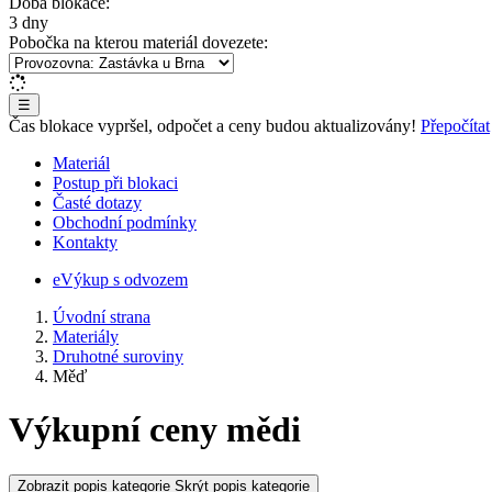
Doba blokace:
3 dny
Pobočka na kterou materiál dovezete:
☰
Čas blokace vypršel, odpočet a ceny budou aktualizovány!
Přepočítat
Materiál
Postup při blokaci
Časté dotazy
Obchodní podmínky
Kontakty
eVýkup s odvozem
Úvodní strana
Materiály
Druhotné suroviny
Měď
Výkupní ceny mědi
Zobrazit popis kategorie
Skrýt popis kategorie