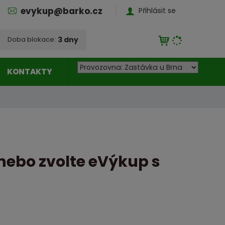
evykup@barko.cz
Přihlásit se
3 dny
Doba blokace:
P
Čas blokace vypršel,
KONTAKTY
odpočet a ceny budou
o
aktualizovány!
b
o
PŘEPOČÍTAT
č
k
a
n
nebo zvolte eVýkup s
a
k
t
e
r