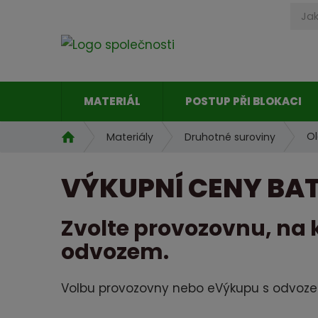
MATERIÁL
POSTUP PŘI BLOKACI
Ú
Ol
Materiály
Druhotné suroviny
v
o
VÝKUPNÍ CENY BA
d
n
í
Zvolte provozovnu, na 
s
odvozem.
t
r
a
Volbu provozovny nebo eVýkupu s odvoze
n
a