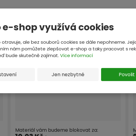
e
?
 e-shop využívá cookies
 otravuje, ale bez souborů cookies se dále nepohneme. Jeji
ním nám pomůžete zlepšovat e-shop a taky pracovat s re
GELOVÉ BATERIE DO 5 KG
teď bude skutečně zajímat.
Více informací
stavení
Jen nezbytné
Povolit
Materiál vám budeme blokovat za:
M