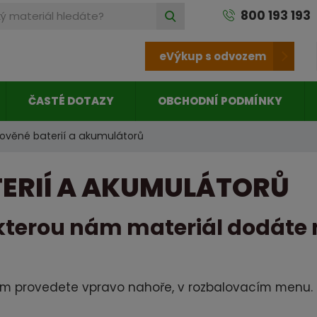
J
800 193 193
VYHLEDAT
a
k
eVýkup s odvozem
ý
m
a
ČASTÉ DOTAZY
OBCHODNÍ PODMÍNKY
t
e
ověné baterií a akumulátorů
r
i
TERIÍ A AKUMULÁTORŮ
á
l
kterou nám materiál dodáte 
h
l
e
d
m provedete vpravo nahoře, v rozbalovacím menu.
á
t