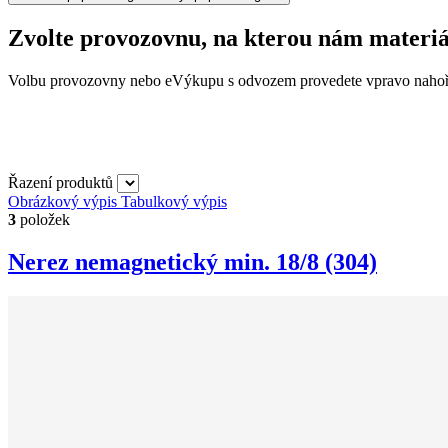
Zvolte provozovnu, na kterou nám materiá
Volbu provozovny nebo eVýkupu s odvozem provedete vpravo nahoř
Řazení produktů
Obrázkový výpis
Tabulkový výpis
3
položek
Nerez nemagnetický min. 18/8 (304)