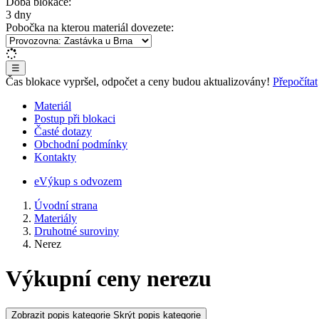
Doba blokace:
3 dny
Pobočka na kterou materiál dovezete:
☰
Čas blokace vypršel, odpočet a ceny budou aktualizovány!
Přepočítat
Materiál
Postup při blokaci
Časté dotazy
Obchodní podmínky
Kontakty
eVýkup s odvozem
Úvodní strana
Materiály
Druhotné suroviny
Nerez
Výkupní ceny nerezu
Zobrazit popis kategorie
Skrýt popis kategorie