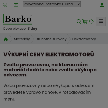
P
o
b
☰
V
o
y
č
3 dny
Doba blokace:
k
h
Ú
Elektromotory
Materiály
Druhotné suroviny
a
l
v
n
e
o
a
VÝKUPNÍ CENY ELEKTROMOTORŮ
d
d
k
n
a
Zvolte provozovnu, na kterou nám
t
í
t
materiál dodáte nebo zvolte eVýkup s
e
s
odvozem.
r
t
o
r
Volbu provozovny nebo eVýkupu s odvozem
u
a
provedete vpravo nahoře, v rozbalovacím
n
m
menu.
a
a
t