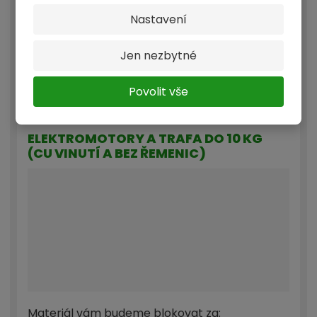
Zadejte množství kg materiálu k blokaci +/- 10 %
Nastavení
BLOKOVA
Jen nezbytné
T
Povolit vše
Lepší cenu získáte od 100 kg
ELEKTROMOTORY A TRAFA DO 10 KG
(CU VINUTÍ A BEZ ŘEMENIC)
Materiál vám budeme blokovat za: